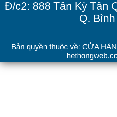
Đ/c2: 888 Tân Kỳ Tân 
Q. Bìn
Bản quyền thuộc về: CỬA H
hethongweb.