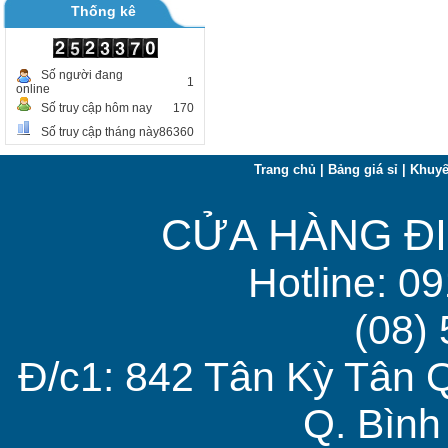
Thống kê
Số người đang
1
online
Số truy cập hôm nay
170
Số truy cập tháng này
86360
Trang chủ
|
Bảng giá sỉ
|
Khuyế
CỬA HÀNG ĐI
Hotline: 0
(08)
Đ/c1: 842 Tân Kỳ Tân 
Q. Bìn