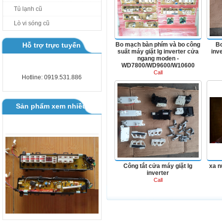
Tủ lạnh cũ
BOARD MÁY GIẶT TOSHIBA AW
B1000 - B1100GV
Lò vi sóng cũ
Hỗ trợ trực tuyến
Bo mạch bàn phím và bo công
Bo
suất máy giặt lg inverter cửa
inv
ngang moden -
WD7800/WD9600/W10600
Call
Hotline: 0919.531.886
BO SAMSUNG MAY GIAT CAC
LOAI
Sản phẩm xem nhiều
Công tắt cửa máy giặt lg
xa n
inverter
Call