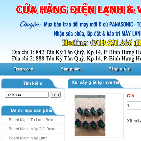
Trang chủ
Sản phẩm
Bảng giá sỉ
Xã máy giặt lg inverter 13V/dc
Tìm kiếm
Giá :
Danh mục sản phẩm
Board Mạch Tủ Lạnh Beko
Xã máy 
Board Mạch Máy Giặt Beko
Board Mạch Máy Lạnh