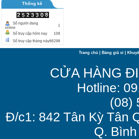
Thống kê
Số người đang
1
online
Số truy cập hôm nay
108
Số truy cập tháng này
86298
Trang chủ
|
Bảng giá sỉ
|
Khuyế
CỬA HÀNG ĐI
Hotline: 0
(08)
Đ/c1: 842 Tân Kỳ Tân 
Q. Bìn