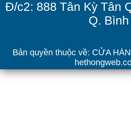
Đ/c2: 888 Tân Kỳ Tân 
Q. Bìn
Bản quyền thuộc về: CỬA H
hethongweb.