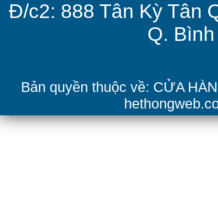
Đ/c2: 888 Tân Kỳ Tân 
Q. Bìn
Bản quyền thuộc về: CỬA H
hethongweb.