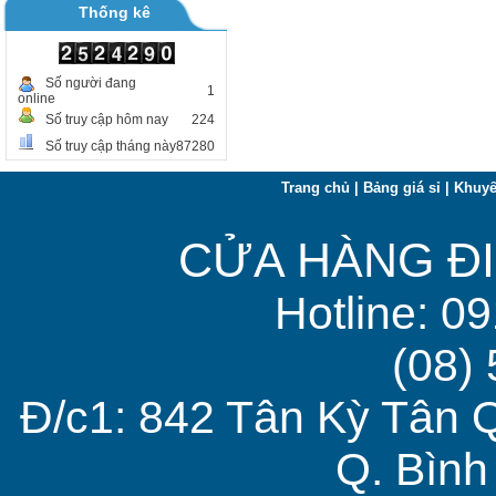
Thống kê
Số người đang
1
online
Số truy cập hôm nay
224
Số truy cập tháng này
87280
Trang chủ
|
Bảng giá sỉ
|
Khuyế
CỬA HÀNG ĐI
Hotline: 0
(08)
Đ/c1: 842 Tân Kỳ Tân 
Q. Bìn