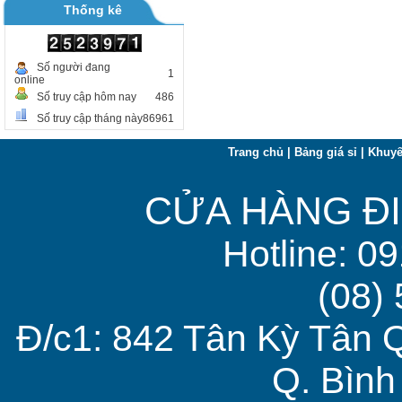
Thống kê
Số người đang
1
online
Số truy cập hôm nay
486
Số truy cập tháng này
86961
Trang chủ
|
Bảng giá sỉ
|
Khuyế
CỬA HÀNG ĐI
Hotline: 0
(08)
Đ/c1: 842 Tân Kỳ Tân 
Q. Bìn