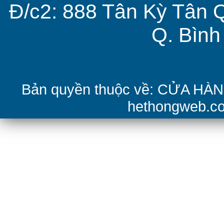
Đ/c2: 888 Tân Kỳ Tân 
Q. Bìn
Bản quyền thuộc về: CỬA H
hethongweb.