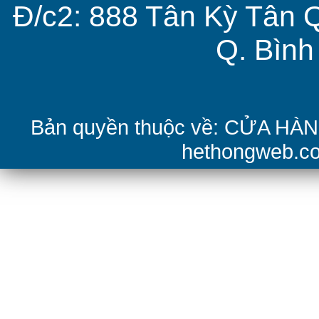
Đ/c2: 888 Tân Kỳ Tân 
Q. Bìn
Bản quyền thuộc về: CỬA H
hethongweb.