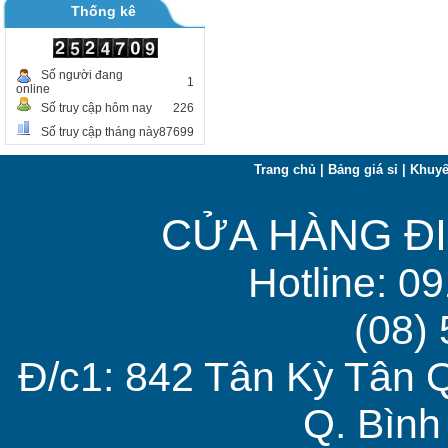
Thống kê
Số người đang
1
online
Số truy cập hôm nay
226
Số truy cập tháng này
87699
Trang chủ
|
Bảng giá sỉ
|
Khuyế
CỬA HÀNG ĐI
Hotline: 0
(08)
Đ/c1: 842 Tân Kỳ Tân 
Q. Bìn