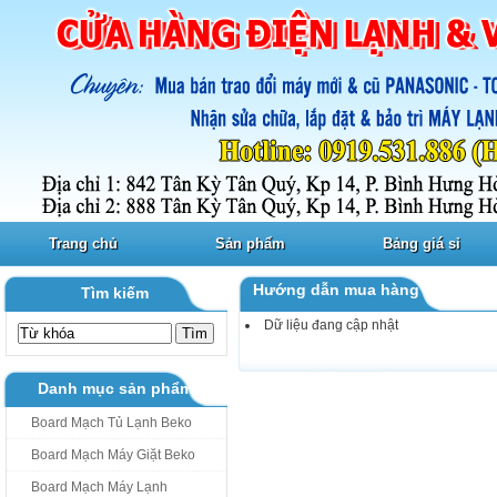
Trang chủ
Sản phẩm
Bảng giá sỉ
Hướng dẫn mua hàng
Tìm kiếm
Dữ liệu đang cập nhật
Danh mục sản phẩm
Board Mạch Tủ Lạnh Beko
Board Mạch Máy Giặt Beko
Board Mạch Máy Lạnh