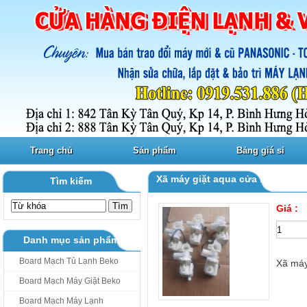
Trang chủ
Sản phẩm
Bảng giá sỉ
Xã máy giặt aqua cửa ngang
Tìm kiếm
Giá :
Danh mục sản phẩm
Board Mạch Tủ Lạnh Beko
Xã máy
Board Mạch Máy Giặt Beko
Board Mạch Máy Lạnh