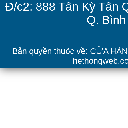
Đ/c2: 888 Tân Kỳ Tân 
Q. Bìn
Bản quyền thuộc về: CỬA H
hethongweb.