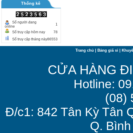
Thống kê
Số người đang
1
online
Số truy cập hôm nay
78
Số truy cập tháng này
86553
Trang chủ
|
Bảng giá sỉ
|
Khuyế
CỬA HÀNG ĐI
Hotline: 0
(08)
Đ/c1: 842 Tân Kỳ Tân 
Q. Bìn