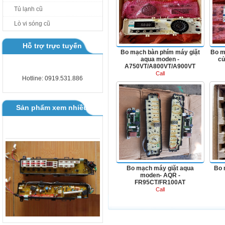
Tủ lạnh cũ
BOARD MÁY GIẶT TOSHIBA AW
Lò vi sóng cũ
B1000 - B1100GV
Hỗ trợ trực tuyến
Bo mạch bàn phím máy giặt
Bo m
aqua moden -
cử
A750VT/A800VT/A900VT
Call
Hotline: 0919.531.886
BO SAMSUNG MAY GIAT CAC
LOAI
Sản phẩm xem nhiều
Bo mạch máy giặt aqua
Bo 
moden- AQR -
FR95CT/FR100AT
Call