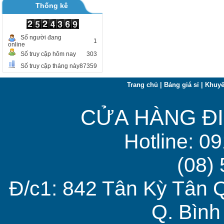
Thống kê
Số người đang
1
online
Số truy cập hôm nay
303
Số truy cập tháng này
87359
Trang chủ
|
Bảng giá sỉ
|
Khuyế
CỬA HÀNG ĐI
Hotline: 0
(08)
Đ/c1: 842 Tân Kỳ Tân 
Q. Bìn