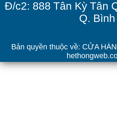
Đ/c2: 888 Tân Kỳ Tân 
Q. Bìn
Bản quyền thuộc về: CỬA H
hethongweb.