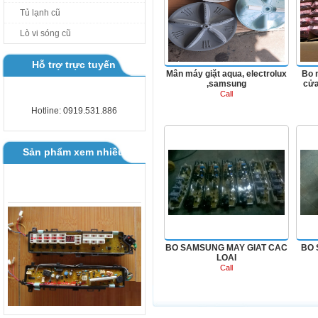
Tủ lạnh cũ
BOARD MÁY GIẶT TOSHIBA AW
Lò vi sóng cũ
B1000 - B1100GV
Hỗ trợ trực tuyến
Mân máy giặt aqua, electrolux
Bo 
,samsung
cửa
Call
Hotline: 0919.531.886
BO SAMSUNG MAY GIAT CAC
LOAI
Sản phẩm xem nhiều
BO SAMSUNG MAY GIAT CAC
BO 
LOAI
Call