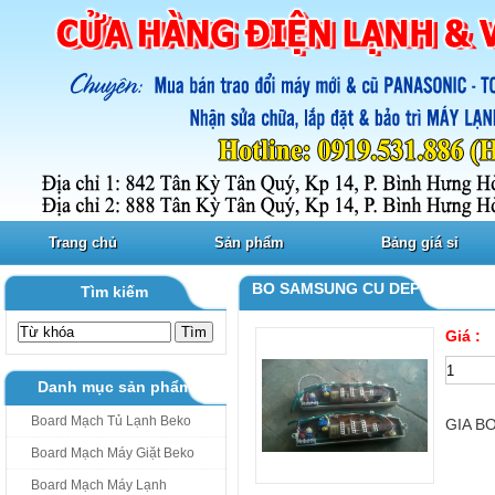
Trang chủ
Sản phẩm
Bảng giá sỉ
BO SAMSUNG CU DEP DEN GO
Tìm kiếm
Giá :
Danh mục sản phẩm
Board Mạch Tủ Lạnh Beko
GIA B
Board Mạch Máy Giặt Beko
Board Mạch Máy Lạnh